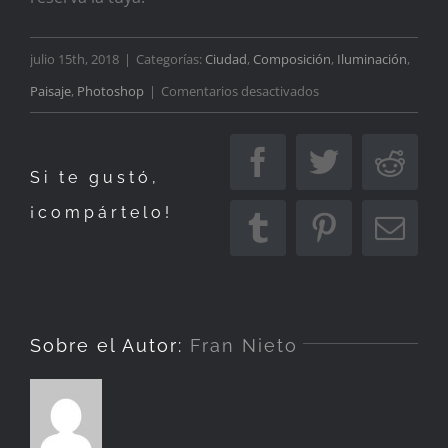
julio 15th, 2018
|
Categorías:
Ciudad
,
Composición
,
Iluminación
,
en
Paisaje
,
Photoshop
|
Comentarios desactivados
El
hombre
Facebook
Twitter
Redd
Si te gustó,
¡compártelo!
Tumblr
Pinterest
Corr
elec
Sobre el Autor:
Fran Nieto