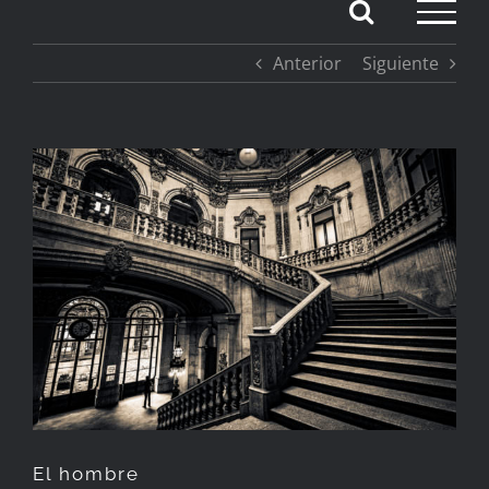
Saltar
Anterior
Siguiente
al
contenido
Ver
imagen
más
grande
El hombre