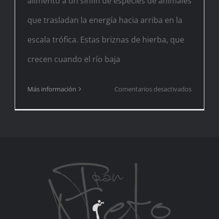
alimento a un sinfín de especies de animales
que trasladan la energía hacia arriba en la
escala trófica. Estas briznas de hierba, que
crecen cuando el río baja
en
Más información
Comentarios desactivados
Hierba