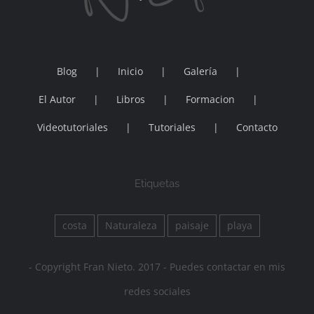
Blog
Inicio
Galería
El Autor
Libros
Formacion
Videotutoriales
Tutoriales
Contacto
Etiquetas
costa
Naturaleza
paisaje
playa
- Copyright Fran Nieto. 2017 - Puedes contactar en mis
redes sociales