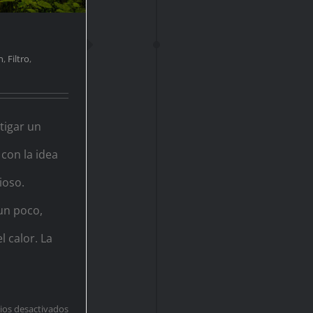
n
,
Filtro
,
tigar un
con la idea
ioso.
un poco,
 calor. La
en
os desactivados