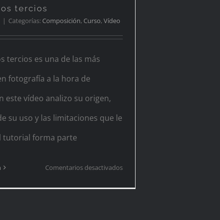
os tercios
|
Categorías:
Composición
,
Curso
,
Vídeo
os tercios es una de las más
 fotografía a la hora de
 este vídeo analizo su origen,
de su uso y las limitaciones que le
 tutorial forma parte
en
n
Comentarios desactivados
Regla
de
los