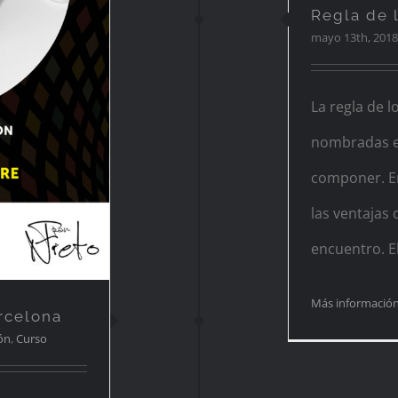
Regla de l
n en
mayo 13th, 2018
La regla de l
nombradas en
componer. En
las ventajas 
encuentro. El
Más informació
rcelona
ón
,
Curso