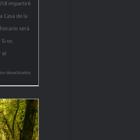
018 impartiré
a Casa de la
 horario será
 Si os
 el
en
os desactivados
Curso
Composición
en
Barcelona