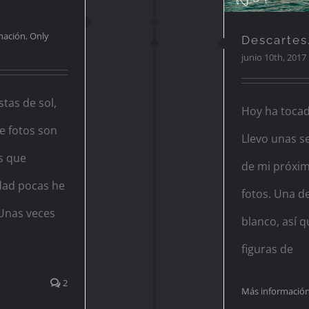
nación
,
Only
Descartes
junio 10th, 2017
tas de sol,
Hoy ha tocado
e fotos son
Llevo unas 
es que
de mi próxim
idad pocas he
fotos. Una de
 Unas veces
blanco, así 
figuras de
2
Más informació