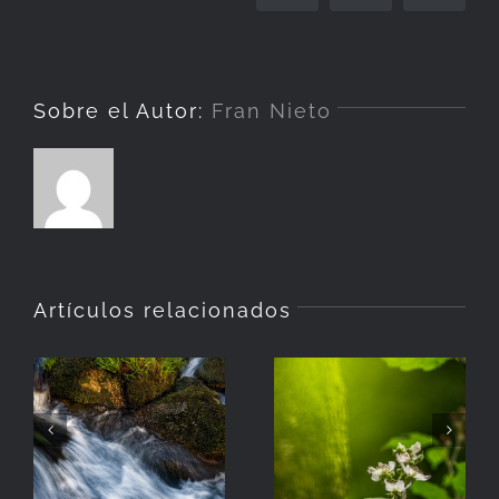
elec
Sobre el Autor:
Fran Nieto
Artículos relacionados
La
Hierba
Zarzamora