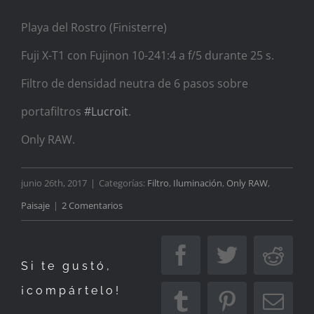
Playa del Rostro (Finisterre)
Fuji X-T1 con Fujinon 10-241:4 a f/5 durante 25 s.
Filtro de densidad neutra de 6 pasos sobre
portafiltros
#
Lucroit
.
Only RAW.
junio 26th, 2017
|
Categorías:
Filtro
,
Iluminación
,
Only RAW
,
Paisaje
|
2 Comentarios
Facebook
Twitter
Redd
Si te gustó,
¡compártelo!
Tumblr
Pinterest
Corr