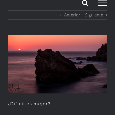
Saltar
Anterior
Siguiente
al
contenido
Ver
imagen
más
grande
¿Difícil es mejor?