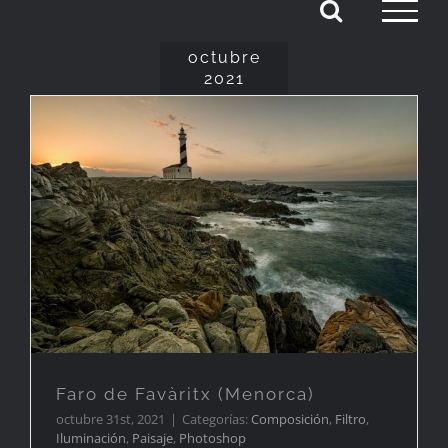
Saltar
al
octubre
2021
contenido
Faro de Favàritx (Menorca)
Faro de Favàritx (Menorca)
octubre 31st, 2021
|
Categorías:
Composición
,
Filtro
,
Iluminación
,
Paisaje
,
Photoshop