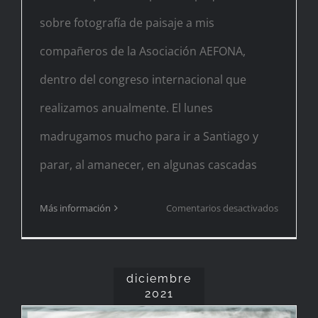
sobre fotografía de paisaje a mis
compañeros de la Asociación AEFONA,
dentro del congreso internacional que
realizamos anualmente. El lunes
madrugamos mucho para ir a Santiago y
parar, al amanecer, en algunas cascadas
en
Más información
Comentarios desactivados
Fervenza
das
Hortas
diciembre
2021