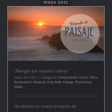
mayo 2021
¡Tengo un nuevo libro!
¡Tengo un nuevo libro!
mayo 3rd, 2021
|
Categorías:
Composición
,
Curso
,
Filtro
,
Iluminación
,
Material
,
Only RAW
,
Paisaje
,
Photoshop
,
Vídeo
He abierto un nuevo proyecto de