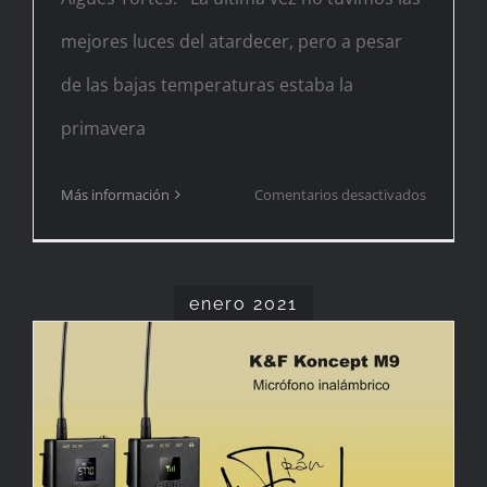
mejores luces del atardecer, pero a pesar
de las bajas temperaturas estaba la
primavera
en
Más información
Comentarios desactivados
Vida
pasada
enero 2021
Probando micrófono
inalámbrico