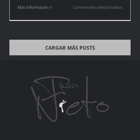
en
Más información
Comentarios desactivados
Proband
micrófon
inalámbr
CARGAR MÁS POSTS