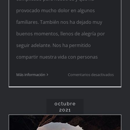
provocado mucho dolor en algunos
familiares. También nos ha dejado muy
buenos momentos, llenos de alegría por
seguir adelante. Nos ha permitido
compartir nuestra vida con personas
en
Más información
Comentarios desactivados
¡Buen
2022!
octubre
2021