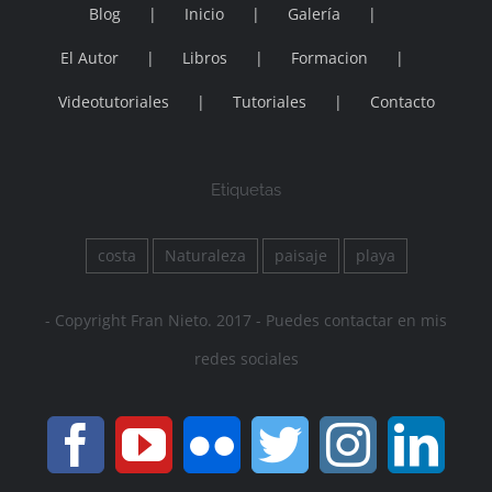
Blog
Inicio
Galería
El Autor
Libros
Formacion
Videotutoriales
Tutoriales
Contacto
Etiquetas
costa
Naturaleza
paisaje
playa
- Copyright Fran Nieto. 2017 - Puedes contactar en mis
redes sociales
Facebook
YouTube
Flickr
Twitter
Instagr
Lin