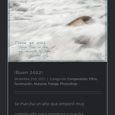
¡Buen 2022!
¡Buen 2022!
diciembre 31st, 2021
|
Categorías:
Composición
,
Filtro
,
Iluminación
,
Material
,
Paisaje
,
Photoshop
Se marcha un año que empezó muy
complicado para nosotros y que ha