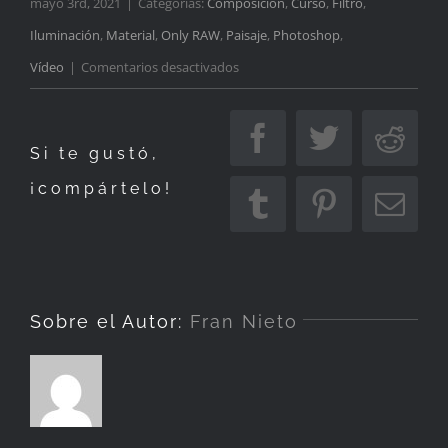
mayo 3rd, 2021
|
Categorías:
Composición
,
Curso
,
Filtro
,
Iluminación
,
Material
,
Only RAW
,
Paisaje
,
Photoshop
,
en
Vídeo
|
Comentarios desactivados
¡Tengo
un
Facebook
Twitter
Redd
Si te gustó,
nuevo
¡compártelo!
libro!
Tumblr
Pinterest
Corr
elec
Sobre el Autor:
Fran Nieto