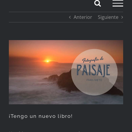
Saltar
Anterior
Siguiente
al
contenido
Ver
imagen
más
grande
¡Tengo un nuevo libro!