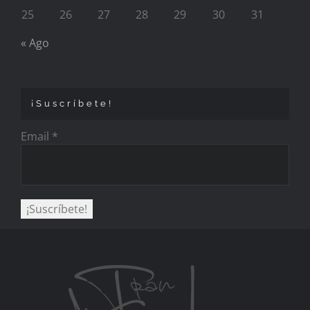
25
26
27
28
29
30
31
« Ago
¡Suscríbete!
Email
*