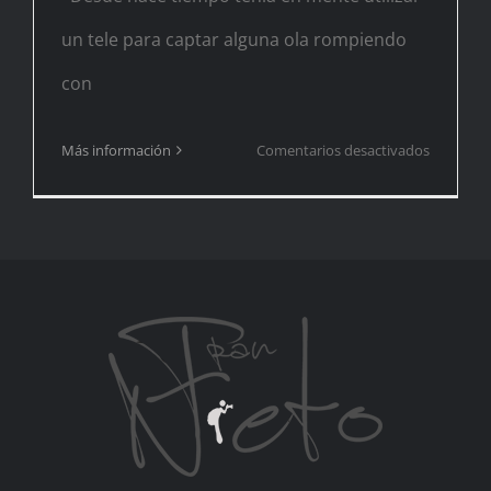
un tele para captar alguna ola rompiendo
con
en
Más información
Comentarios desactivados
Temporal
Gloria