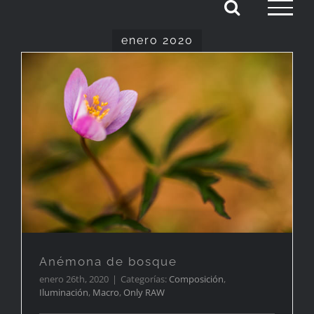
Saltar
al
enero 2020
contenido
Anémona de bosque
Anémona de bosque
enero 26th, 2020
|
Categorías:
Composición
,
Iluminación
,
Macro
,
Only RAW