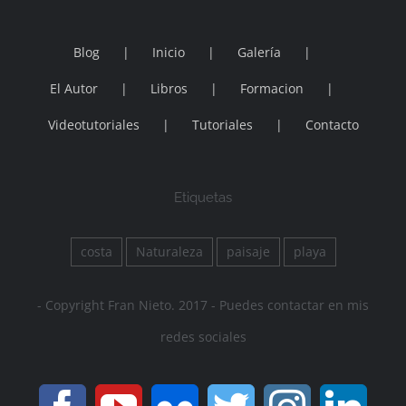
Blog
Inicio
Galería
El Autor
Libros
Formacion
Videotutoriales
Tutoriales
Contacto
Etiquetas
costa
Naturaleza
paisaje
playa
- Copyright Fran Nieto. 2017 - Puedes contactar en mis
redes sociales