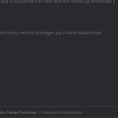
a que la ola portaba el calor que mis manos ya empezaba a
ontraste y recorté la imagen para darle todavía más
en
ión
,
Paisaje
,
Photoshop
|
Comentarios desactivados