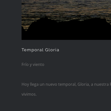
Temporal Gloria
Frío y viento
Hoy llega un nuevo temporal, Gloria, a nuestra
vivimos.