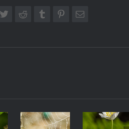
Temporal
Gloria
ebook
Twitter
Reddit
Tumblr
Pinterest
Correo
electrónico