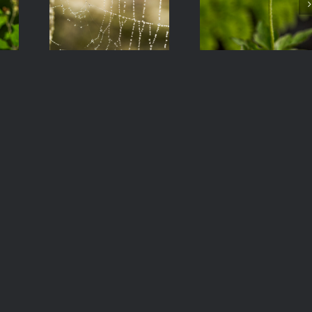
Adornos
Anémona