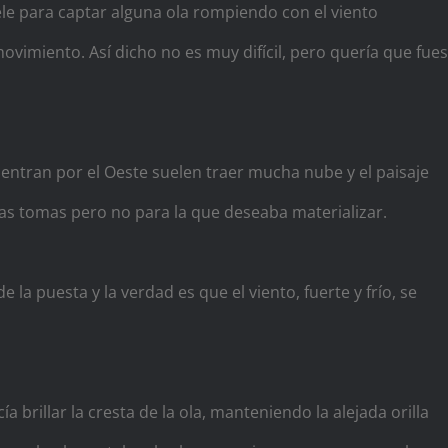
ele para captar alguna ola rompiendo con el viento
vimiento. Así dicho no es muy difícil, pero quería que fue
e entran por el Oeste suelen traer mucha nube y el paisaje
tras tomas pero no para la que deseaba materializar.
la puesta y la verdad es que el viento, fuerte y frío, se
 brillar la cresta de la ola, manteniendo la alejada orilla