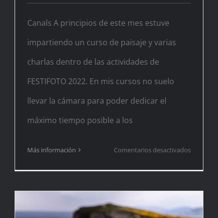
Canals A principios de este mes estuve
impartiendo un curso de paisaje y varias
charlas dentro de las actividades de
FESTIFOTO 2022. En mis cursos no suelo
llevar la cámara para poder dedicar el
máximo tiempo posible a los
en
Más información
Comentarios desactivados
Primaver
lluviosa