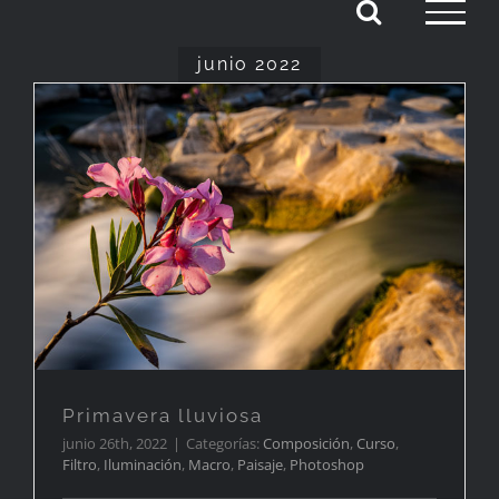
Saltar
al
junio 2022
contenido
Primavera lluviosa
Primavera lluviosa
junio 26th, 2022
|
Categorías:
Composición
,
Curso
,
Filtro
,
Iluminación
,
Macro
,
Paisaje
,
Photoshop