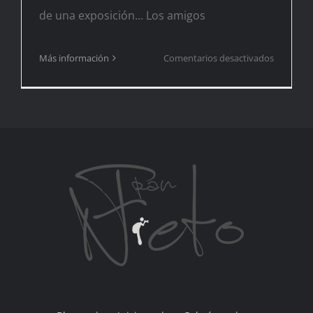
de una exposición... Los amigos
en
Más información
Comentarios desactivados
Festifoto
2022