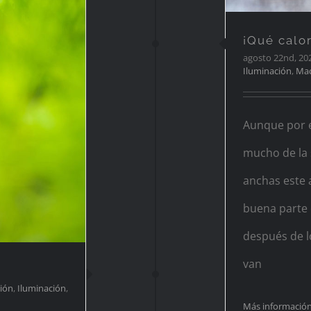
so
¡Qué calor
agosto 22nd, 20
Iluminación
,
Ma
Aunque por 
mucho de la 
anchas este 
buena parte 
después de l
van
ión
,
Iluminación
,
Más informació