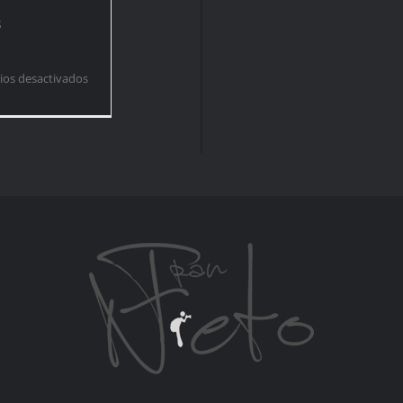
s
en
os desactivados
Para
refrescarnos