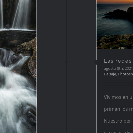
La
Las redes
agosto 8th, 2021
Paisaje
,
Photos
nos
Vivimos en 
priman los me
Nuestro perfi
y a veces dir