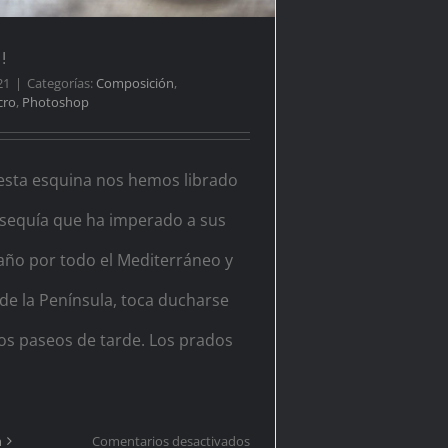
!
21
|
Categorías:
Composición
,
cro
,
Photoshop
esta esquina nos hemos librado
sequía que ha imperado a sus
año por todo el Mediterráneo y
de la Península, toca ducharse
os paseos de tarde. Los prados
en
n
Comentarios desactivados