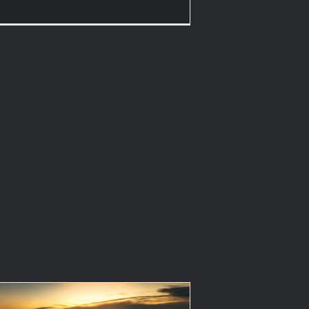
¡Qué
calor!