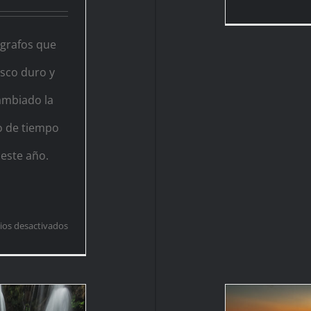
grafos que
sco duro y
ambiado la
o de tiempo
 este año.
en
os desactivados
Vivir
con
retraso