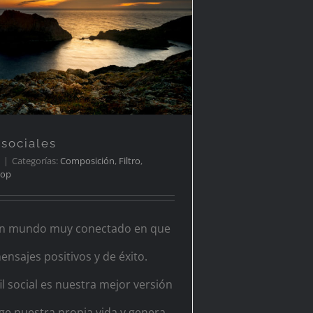
s redes sociales
 sociales
|
Categorías:
Composición
,
Filtro
,
hop
un mundo muy conectado en que
nsajes positivos y de éxito.
l social es nuestra mejor versión
ige nuestra propia vida y genera