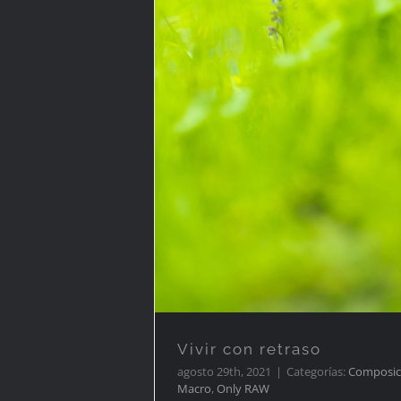
Vivir con retra
Vivir con retraso
agosto 29th, 2021
|
Categorías:
Composic
Macro
,
Only RAW