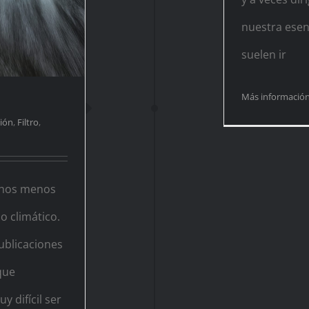
nuestra esen
suelen ir
Más informació
ión
,
Filtro
,
chos menos
 climático.
ublicaciones
que
 difícil ser