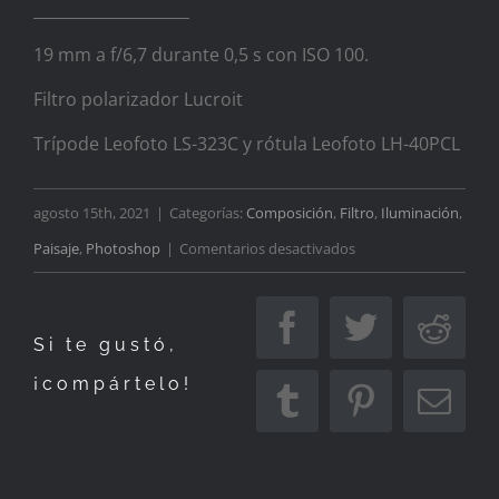
____________________
19 mm a f/6,7 durante 0,5 s con ISO 100.
Filtro polarizador Lucroit
Trípode Leofoto LS-323C y rótula Leofoto LH-40PCL
agosto 15th, 2021
|
Categorías:
Composición
,
Filtro
,
Iluminación
,
en
Paisaje
,
Photoshop
|
Comentarios desactivados
Para
refrescarnos
Facebook
Twitter
Redd
Si te gustó,
¡compártelo!
Tumblr
Pinterest
Corr
elec