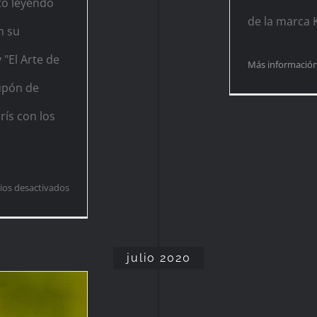
to leyendo
de la marca 
n su
 "El Arte de
Más informació
upón de
rís con los
en
os desactivados
¡Descuentos
en
mi
julio 2020
web!