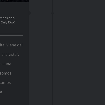
mposición
,
,
Only RAW
,
ta. Viene del
a la vista".
os una
o somos
 somos
 a