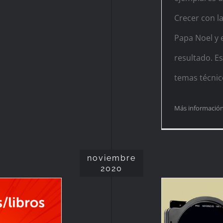
Crecer con la
Papa Noel y 
resultado. Es
temas técnic
Más informació
noviembre
2020