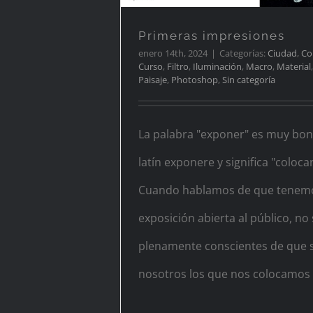
Primeras impresiones
enero 14th, 2024
|
Categorías:
Ciudad
,
Co
Curso
,
Filtro
,
Iluminación
,
Macro
,
Material
Paisaje
,
Photoshop
,
Sin categoría
La palabra "exponer" es muy boni
latín exponere y significa "colocar 
Cuando hablamos de que tenem
exposición abierta al público, n
plenamente conscientes de que
nosotros los que nos colocamos