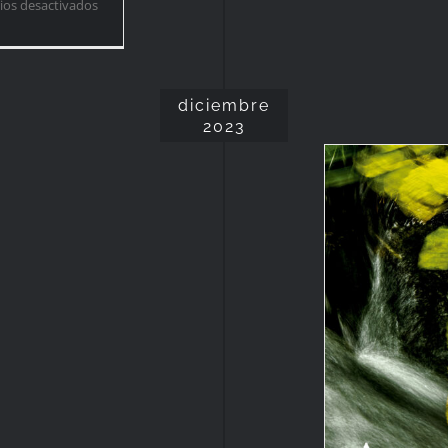
en
os desactivados
Primeras
impresiones
diciembre
2023
¡Ya te