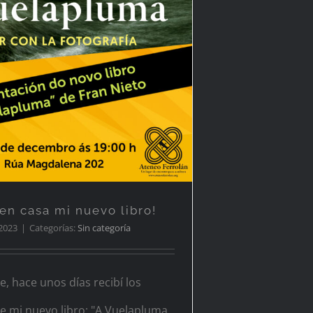
en casa mi nuevo libro!
 2023
|
Categorías:
Sin categoría
, hace unos días recibí los
e mi nuevo libro: "A Vuelapluma,