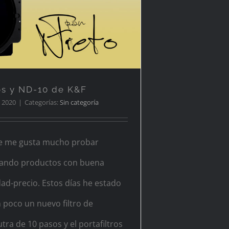
iltros y ND-10 de K&F
ros y ND-10 de K&F
 2020
|
Categorías:
Sin categoría
ue me gusta mucho probar
ando productos con buena
dad-precio. Estos días he estado
poco un nuevo filtro de
ra de 10 pasos y el portafiltros