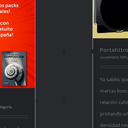
Portaf
 web!
Portafilt
noviembre 18th,
Ya sabéis q
marcas busc
relación cali
ategoría
probando un 
densidad neut