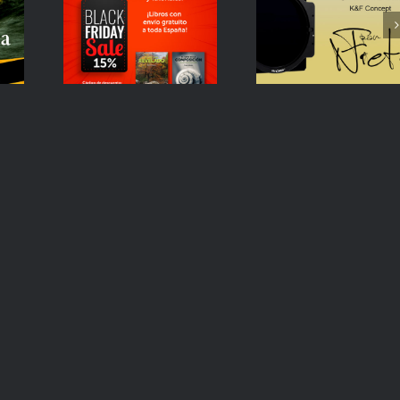
i
¡Descuentos
y ND-10 de
en mi web!
K&F