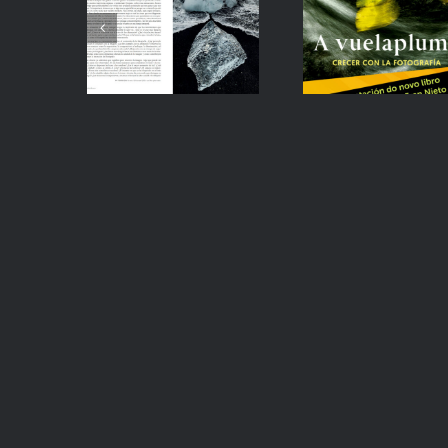
Primeras
en casa m
impresiones
nuevo
libro!