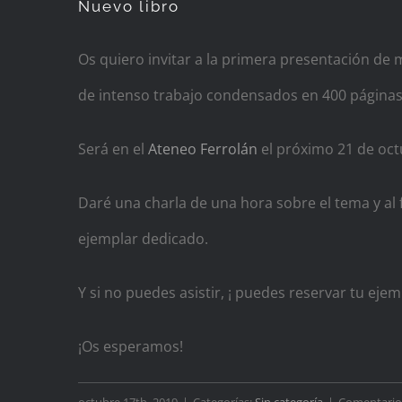
Nuevo libro
Os quiero invitar a la primera presentación de m
de intenso trabajo condensados en 400 páginas
Será en el
Ateneo Ferrolán
el próximo 21 de octu
Daré una charla de una hora sobre el tema y al f
ejemplar dedicado.
Y si no puedes asistir, ¡ puedes reservar tu ej
¡Os esperamos!
octubre 17th, 2019
|
Categorías:
Sin categoría
|
Comentario