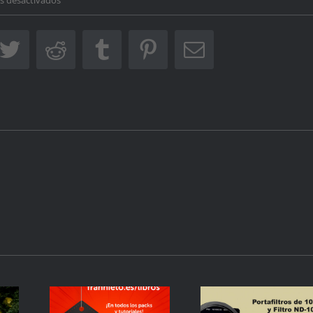
Nuevo
libro
ebook
Twitter
Reddit
Tumblr
Pinterest
Correo
electrónico
Portafiltros