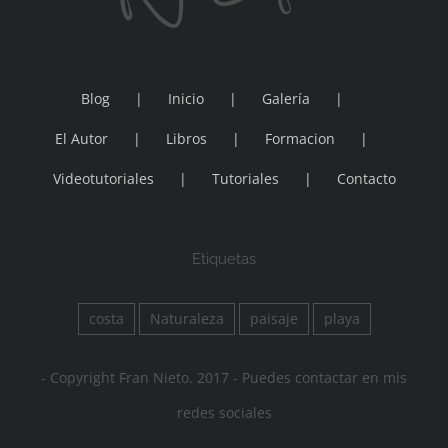
Blog
Inicio
Galería
El Autor
Libros
Formacion
Videotutoriales
Tutoriales
Contacto
Etiquetas
costa
Naturaleza
paisaje
playa
- Copyright Fran Nieto. 2017 - Puedes contactar en mis
redes sociales