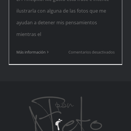
ilustrarla con alguna de las fotos que me
ayudan a detener mis pensamientos
mientras el
en
Más información
Comentarios desactivados
El
Principito