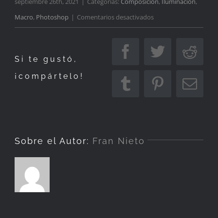
septiembre 26th, 2021
|
Categorías:
Composición
,
Iluminación
,
en
Macro
,
Photoshop
|
Comentarios desactivados
Sensibilidad
Facebook
Twitter
Redd
Si te gustó,
¡compártelo!
Tumblr
Pinterest
Corr
elec
Sobre el Autor:
Fran Nieto