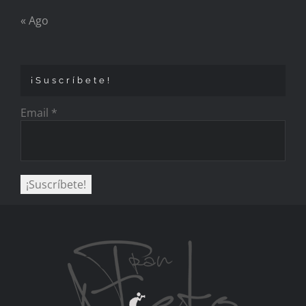
« Ago
¡Suscríbete!
Email
*