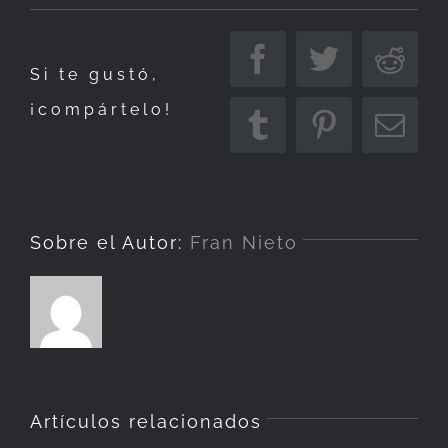
Primera
nevada
Facebook
Twitter
Redd
Si te gustó,
de
¡compártelo!
este
Tumblr
Pinterest
Corr
otoño
elec
Sobre el Autor:
Fran Nieto
Artículos relacionados