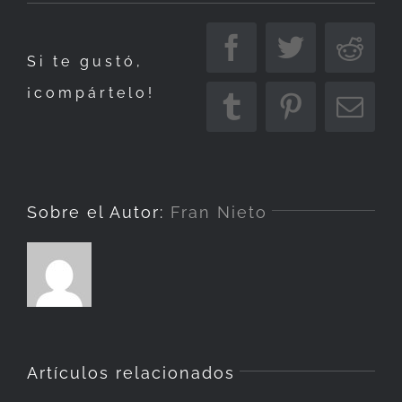
Iglesia
de
Facebook
Twitter
Redd
Si te gustó,
Þingvallakirkja
¡compártelo!
Tumblr
Pinterest
Corr
elec
Sobre el Autor:
Fran Nieto
Artículos relacionados