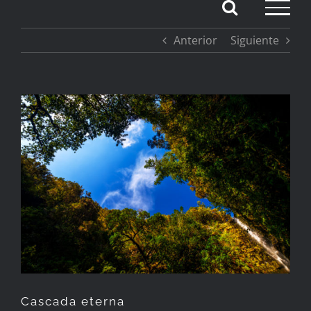
Saltar
Anterior
Siguiente
al
contenido
Ver
imagen
más
grande
Cascada eterna