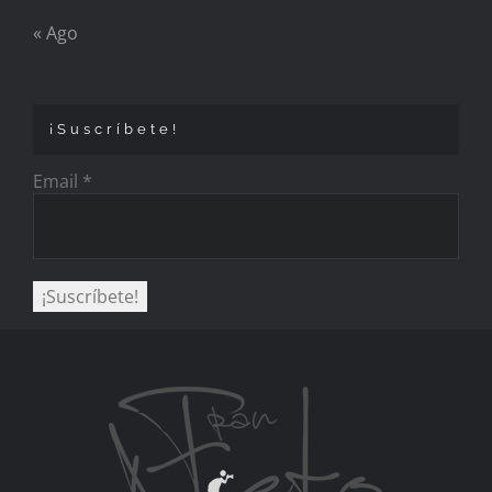
« Ago
¡Suscríbete!
Email
*