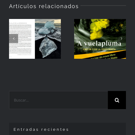
Artículos relacionados
¡Ya tengo
Primeras
en casa mi
impresiones
nuevo
libro!
Buscar:
Entradas recientes