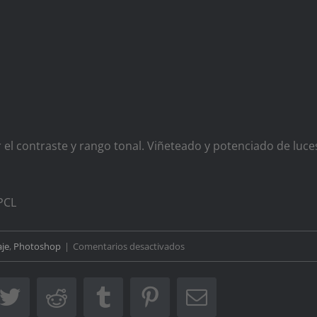
el contraste y rango tonal. Viñeteado y potenciado de luce
PCL
en
aje
,
Photoshop
|
Comentarios desactivados
ebook
Twitter
Reddit
Tumblr
Pinterest
Correo