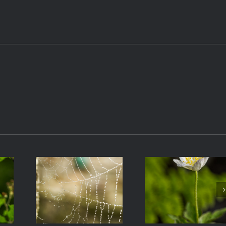
electrónico
Adornos
Anémona