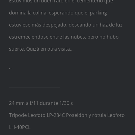
Estuvimos un buen rato en el cementerio que
domina la colina, esperando que el parking
estuviese más despejado, deseando un haz de luz
estremeciéndose entre las nubes, pero no hubo
suerte. Quizá en otra visita…
, .
________________________
24 mm a f/11 durante 1/30 s
Trípode Leofoto LP-284C Poseidón y rótula Leofoto
LH-40PCL