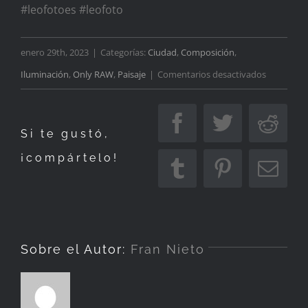
#leofotoes
#leofoto
enero 29th, 2023
|
Categorías:
Ciudad
,
Composición
,
en
Iluminación
,
Only RAW
,
Paisaje
|
Comentarios desactivados
Vík
í
Facebook
Twitter
Redd
Si te gustó,
Mýdral
¡compártelo!
Tumblr
Pinterest
Corr
elec
Sobre el Autor:
Fran Nieto