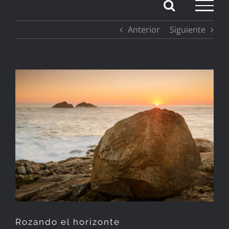
Saltar
Anterior
Siguiente
al
contenido
Ver
imagen
más
grande
Rozando el horizonte