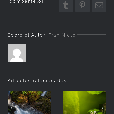
¡compártelo!
Tumblr
Pinterest
Corr
elec
Sobre el Autor:
Fran Nieto
Artículos relacionados
La
Hierba
Zarzamora