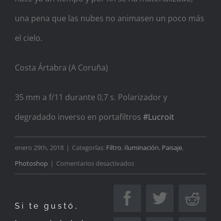
una pena que las nubes no animasen un poco más
el cielo.
Costa Ártabra (A Coruña)
35 mm a f/11 durante 0,7 s. Polarizador y
degradado inverso en portafiltros
#
Lucroit
enero 29th, 2018
|
Categorías:
Filtro
,
Iluminación
,
Paisaje
,
en
Photoshop
|
Comentarios desactivados
Rozando
el
Facebook
Twitter
Redd
Si te gustó,
horizonte