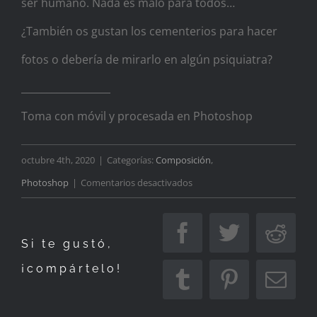
ser humano. Nada es malo para todos…
¿También os gustan los cementerios para hacer
fotos o debería de mirarlo en algún psiquiatra?
__________________
Toma con móvil y procesada en Photoshop
octubre 4th, 2020
|
Categorías:
Composición
,
en
Photoshop
|
Comentarios desactivados
Requiescat
in
Facebook
Twitter
Redd
Si te gustó,
pace
¡compártelo!
Tumblr
Pinterest
Corr
elec