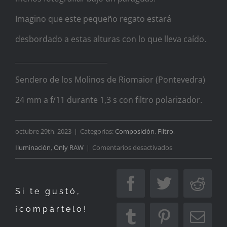
Imagino que este pequeño regato estará
desbordado a estas alturas con lo que lleva caído.
__________________________
Sendero de los Molinos de Riomaior (Pontevedra)
24 mm a f/11 durante 1,3 s con filtro polarizador.
octubre 29th, 2023
|
Categorías:
Composición
,
Filtro
,
en
Iluminación
,
Only RAW
|
Comentarios desactivados
Regresan
las
Facebook
Twitter
Redd
Si te gustó,
lluvias
¡compártelo!
Tumblr
Pinterest
Corr