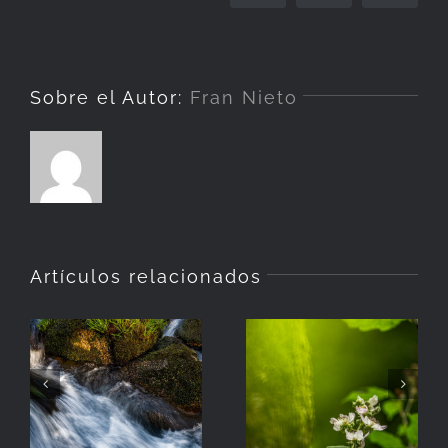
elec
Sobre el Autor:
Fran Nieto
Artículos relacionados
La
Hierba
Zarzamora