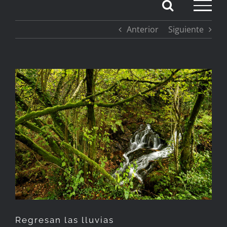
Saltar
Anterior
Siguiente
al
contenido
Ver
imagen
más
grande
Regresan las lluvias