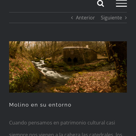
Saltar
Anterior
Siguiente
al
contenido
Ver
imagen
más
grande
Molino en su entorno
Cuando pensamos en patrimonio cultural casi
siempre nos vienen a la cabeza las catedrales, los