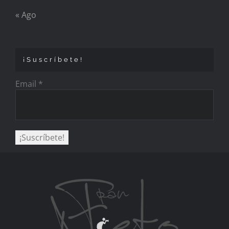
« Ago
¡Suscríbete!
Email
*