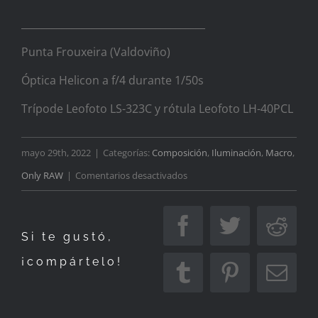
_____________________________________
Punta Frouxeira (Valdoviño)
Óptica Helicon a f/4 durante 1/50s
Trípode Leofoto LS-323C y rótula Leofoto LH-40PCL
mayo 29th, 2022
|
Categorías:
Composición
,
Iluminación
,
Macro
,
en
Only RAW
|
Comentarios desactivados
Más
cerca
Facebook
Twitter
Redd
Si te gustó,
¡compártelo!
Tumblr
Pinterest
Corr
elec