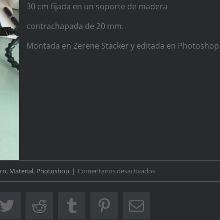
30 cm fijada en un soporte de madera
contrachapada de 20 mm.
Montada en Zerene Stacker y editada en Photoshop
en
ro
,
Material
,
Photoshop
|
Comentarios desactivados
Macro
extremo
ebook
Twitter
Reddit
Tumblr
Pinterest
Correo