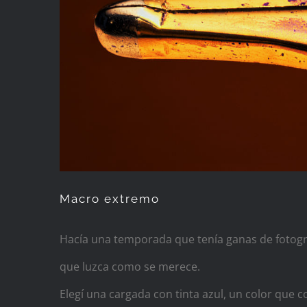
Macro extremo
Hacía una temporada que tenía ganas de fotogr
que luzca como se merece.
Elegí una cargada con tinta azul, un color que 