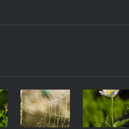
electrónico
Adornos
Anémona