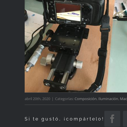
abril 20th, 2020
|
Categorías:
Composición
,
Iluminación
,
Mac
Si te gustó, ¡compártelo!
Fac