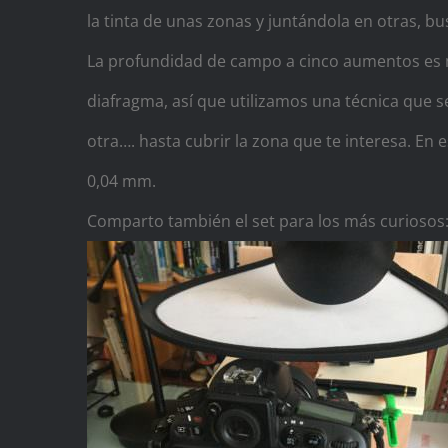
la tinta de unas zonas y juntándola en otras, 
La profundidad de campo a cinco aumentos es m
diafragma, así que utilizamos una técnica que se
otra…. hasta cubrir la zona que te interesa. En
0,04 mm.
Comparto también el set para los más curiosos