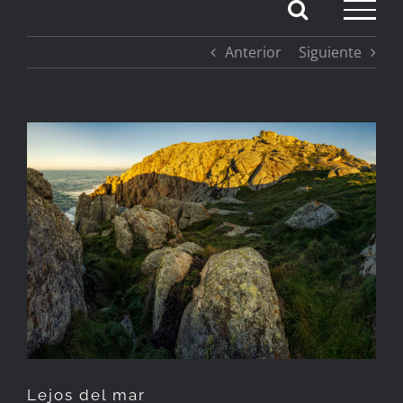
Saltar
Anterior
Siguiente
al
contenido
Ver
imagen
más
grande
Lejos del mar