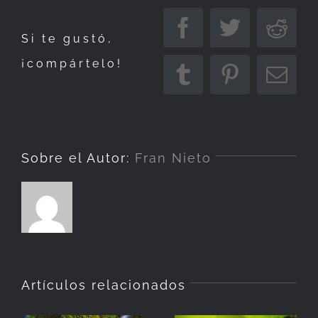
del
Facebook
Twitter
Redd
Si te gustó,
mar
¡compártelo!
Tumblr
Pinterest
Corr
elec
Sobre el Autor:
Fran Nieto
Artículos relacionados