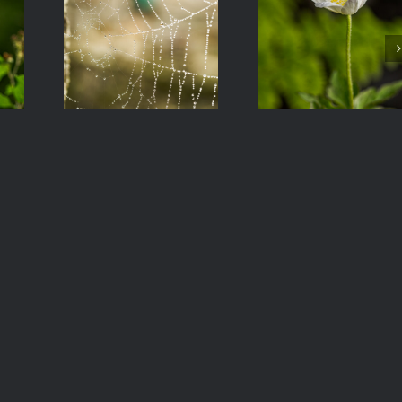
Adornos
Anémona