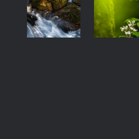
La
Hierba
Zarzamora