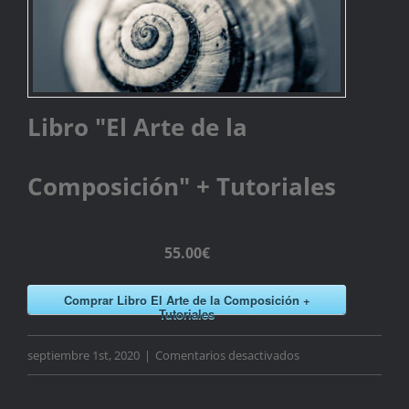
Libro "El Arte de la
Composición" + Tutoriales
55.00€
Comprar Libro El Arte de la Composición +
Tutoriales
en
septiembre 1st, 2020
|
Comentarios desactivados
Libro