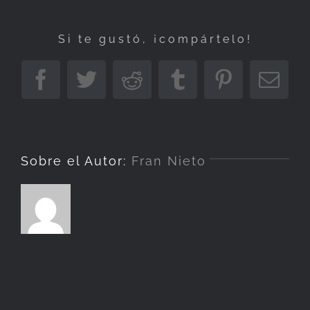
«El
Arte
Si te gustó, ¡compártelo!
de
la
Facebook
Twitter
Reddit
Tumblr
Pinterest
Corr
Composición»
elect
+
Tutoriales
Sobre el Autor:
Fran Nieto