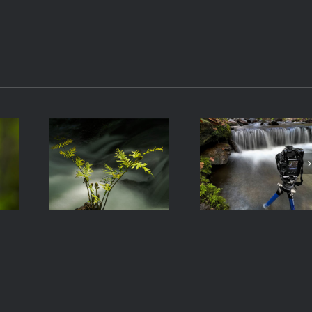
Fervenza
¡Descartada!
das Hortas