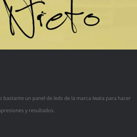
o bastante un panel de leds de la marca Iwata para hacer
presiones y resultados.