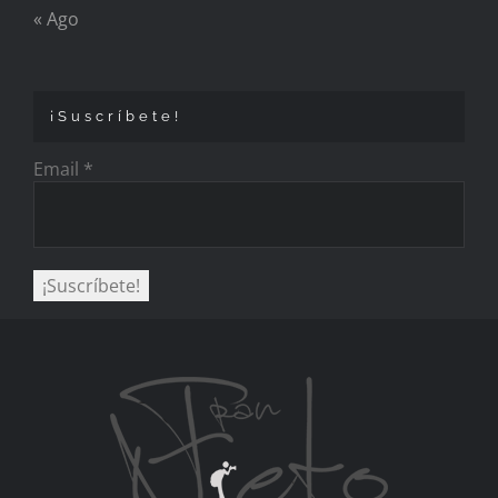
« Ago
¡Suscríbete!
Email
*