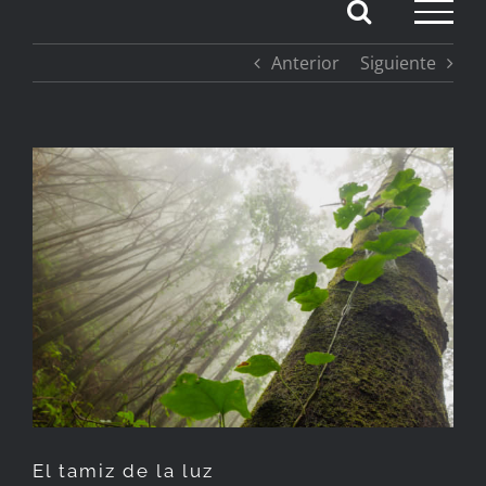
Saltar
Anterior
Siguiente
al
contenido
Ver
imagen
más
grande
El tamiz de la luz