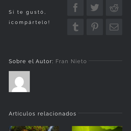
tamiz
Facebook
Twitter
Redd
Si te gustó,
de
¡compártelo!
la
Tumblr
Pinterest
Corr
luz
elec
Sobre el Autor:
Fran Nieto
Artículos relacionados