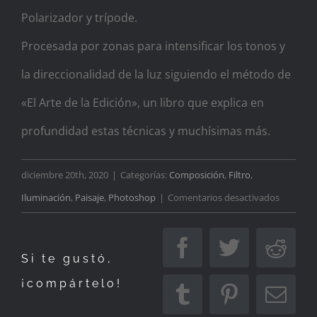
Polarizador y trípode.
Procesada por zonas para intensificar los tonos y
la direccionalidad de la luz siguiendo el método de
«El Arte de la Edición», un libro que explica en
profundidad estas técnicas y muchísimas más.
diciembre 20th, 2020
|
Categorías:
Composición
,
Filtro
,
en
Iluminación
,
Paisaje
,
Photoshop
|
Comentarios desactivados
Buscand
la
Facebook
Twitter
Redd
Si te gustó,
luz
¡compártelo!
Tumblr
Pinterest
Corr