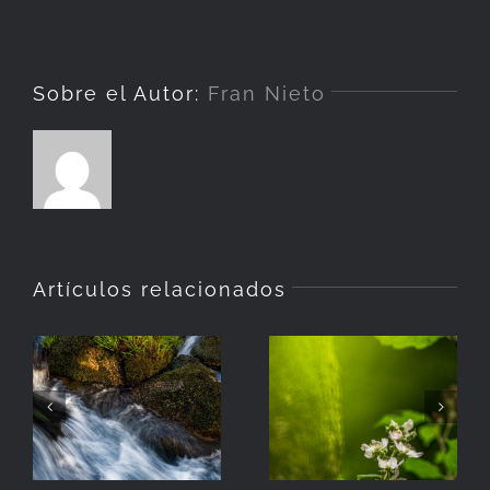
elec
Sobre el Autor:
Fran Nieto
Artículos relacionados
La
Hierba
Zarzamora