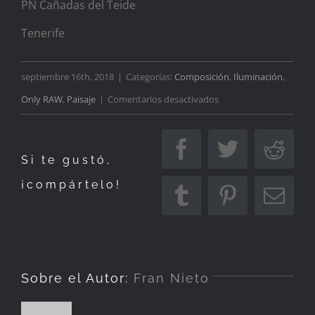
PN Cañadas del Teide
Tenerife
septiembre 16th, 2018
|
Categorías:
Composición
,
Iluminación
,
en
Only RAW
,
Paisaje
|
Comentarios desactivados
Bajo
la
Facebook
Twitter
Redd
Si te gustó,
noche
¡compártelo!
Tumblr
Pinterest
Corr
elec
Sobre el Autor:
Fran Nieto